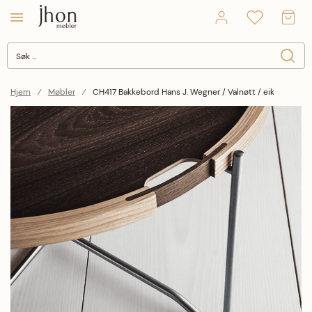
Søk
Søk
Close search
Hjem
Møbler
CH417 Bakkebord Hans J. Wegner / Valnøtt / eik
Hopp til slutten av bildegalleriet