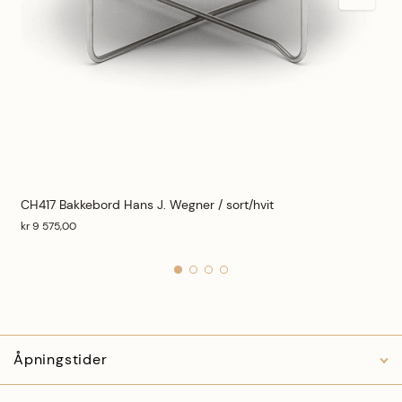
CH417 Bakkebord Hans J. Wegner / sort/hvit
kr 9 575,00
Legg i ønskeliste
På lager
Legg til
Åpningstider