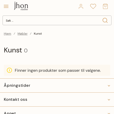
Søk
Søk
Close search
Hjem
Møbler
Kunst
Kunst
0
Finner ingen produkter som passer til valgene.
Åpningstider
Kontakt oss
Annet