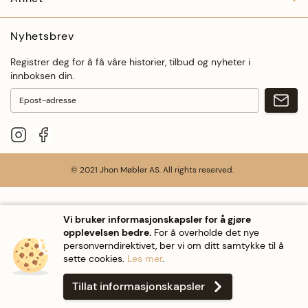
Nyhetsbrev
Registrer deg for å få våre historier, tilbud og nyheter i
innboksen din.
Meld
See our Instagram
See our Facebook
© 2021 Jhon Møbler AS. All rights reserved.
Vi bruker informasjonskapsler for å gjøre
opplevelsen bedre.
For å overholde det nye
personverndirektivet, ber vi om ditt samtykke til å
sette cookies.
Les mer
.
Tillat informasjonskapsler