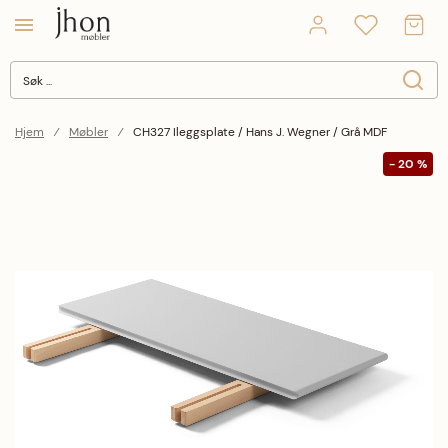
Søk
Søk
Close search
Hjem
Møbler
CH327 Ileggsplate / Hans J. Wegner / Grå MDF
Hopp til slutten av bildegalleriet
-
20
%