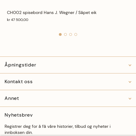
CH002 spisebord Hans J. Wegner / Såpet eik
kr 47 500,00
Legg i ønskeliste
På lager
Legg til
Åpningstider
Kontakt oss
Annet
Nyhetsbrev
Registrer deg for å få våre historier, tilbud og nyheter i
innboksen din.