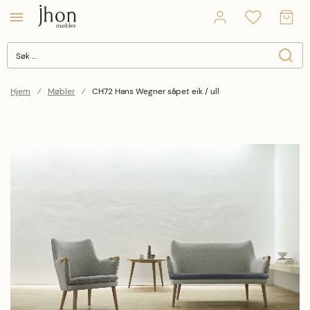
Søk
Søk
Close search
Hjem
Møbler
CH72 Hans Wegner såpet eik / ull
Hopp til slutten av bildegalleriet